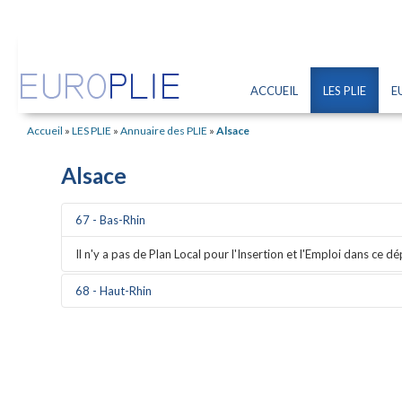
ACCUEIL
LES PLIE
E
Accueil
»
LES PLIE
»
Annuaire des PLIE
»
Alsace
Alsace
67 - Bas-Rhin
Il n'y a pas de Plan Local pour l'Insertion et l'Emploi dans ce 
68 - Haut-Rhin
PLIE du Pays de la Région Mulhousienne