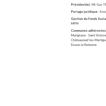
Président(e)
: Mr Guy T
Portage juridique
: Ass
Gestion du Fonds Soci
MPM
Communes adhérentes 
Marignane - Saint Victore
Châteauneuf-les-Martigues
Ensues la Redonne