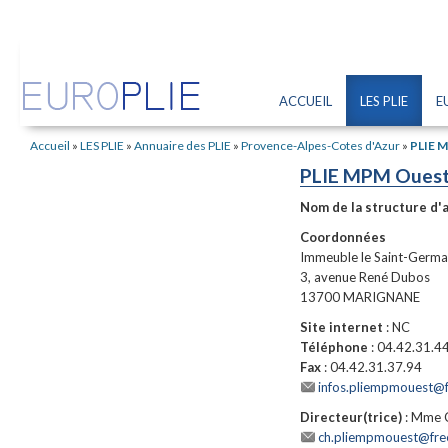
ACCUEIL
LES PLIE
E
Accueil
»
LES PLIE
»
Annuaire des PLIE
»
Provence-Alpes-Cotes d'Azur
»
PLIE 
PLIE MPM Oues
Nom de la structure d'
Coordonnées
Immeuble le Saint-Germa
3, avenue René Dubos
13700 MARIGNANE
Site internet
: NC
Téléphone
: 04.42.31.4
Fax
: 04.42.31.37.94
infos.pliempmouest@f
Directeur(trice)
: Mme 
ch.pliempmouest@free