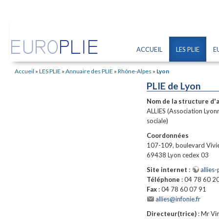
ACCUEIL
LES PLIE
E
Accueil
»
LES PLIE
»
Annuaire des PLIE
»
Rhône-Alpes
»
Lyon
PLIE de Lyon
Nom de la structure d'
ALLIES (Association Lyonn
sociale)
Coordonnées
107-109, boulevard Vivi
69438 Lyon cedex 03
Site internet
:
allies-
Téléphone
: 04 78 60 2
Fax
: 04 78 60 07 91
allies@infonie.fr
Directeur(trice)
: Mr Vi