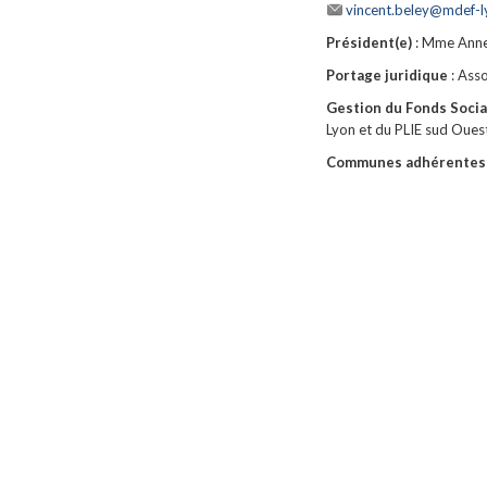
vincent.beley@mdef-l
Président(e)
: Mme Ann
Portage juridique
: Ass
Gestion du Fonds Soci
Lyon et du PLIE sud Oues
Communes adhérentes 