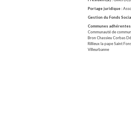
Portage juridique
: Ass
Gestion du Fonds Soci
Communes adhérentes 
Communauté de commune
Bron Chassieu Corbas Dé
Rillieux la pape Saint Fon
Villeurbanne