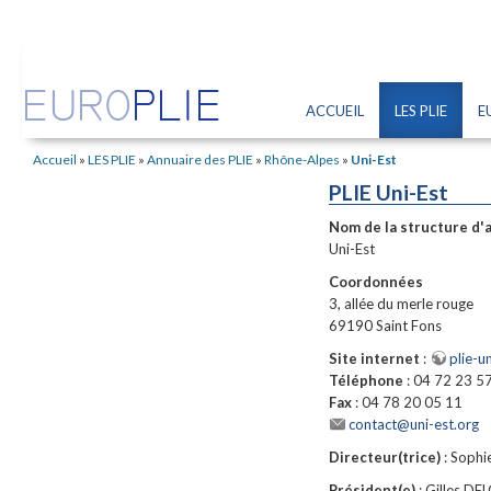
ACCUEIL
LES PLIE
E
Accueil
»
LES PLIE
»
Annuaire des PLIE
»
Rhône-Alpes
»
Uni-Est
PLIE Uni-Est
Nom de la structure d'
Uni-Est
Coordonnées
3, allée du merle rouge
69190 Saint Fons
Site internet
:
plie-u
Téléphone
: 04 72 23 5
Fax
: 04 78 20 05 11
contact@uni-est.org
Directeur(trice)
: Soph
Président(e)
: Gilles D