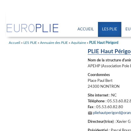
ACCUEIL
LES PLIE
EU
Accueil
»
LES PLIE
»
Annuaire des PLIE
»
Aquitaine
»
PLIE Haut Périgord
PLIE Haut Périgo
Nom de la structure d'ani
APEHP (Association Pole 
Coordonnées
Place Paul Bert
24300 NONTRON
Site internet
: NC
Téléphone
: 05.53.60.82.
Fax
: 05.53.60.82.80
pliehautperigord@oran
Directeur(trice)
: Xavier
Président(e)
: Pascal Bour