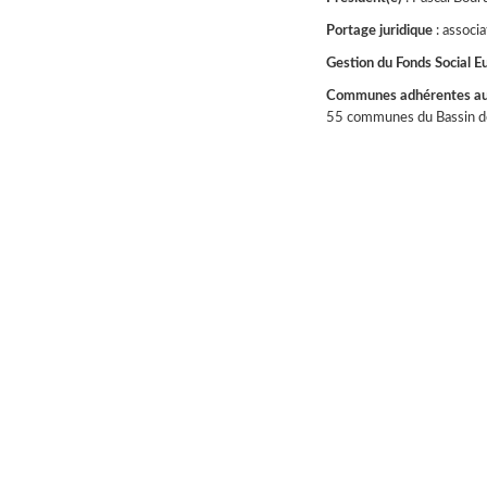
Portage juridique
: associ
Gestion du Fonds Social 
Communes adhérentes a
55 communes du Bassin de